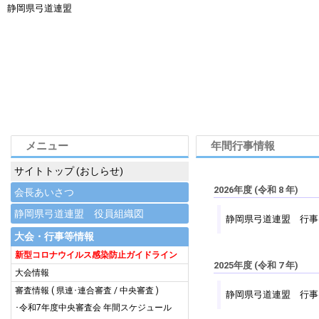
静岡県弓道連盟
メニュー
年間行事情報
サイトトップ (おしらせ)
2026年度 (令和 8 年)
会長あいさつ
静岡県弓道連盟 役員組織図
静岡県弓道連盟 行事
大会・行事等情報
新型コロナウイルス感染防止ガイドライン
2025年度 (令和 7 年)
大会情報
審査情報
(
県連･連合審査
/
中央審査
)
静岡県弓道連盟 行事
･令和7年度中央審査会 年間スケジュール