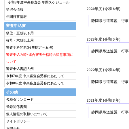
･令和8年度中央審査会 年間スケジュール
2024年度 (令和 6 年)
講習会情報
年間行事情報
静岡県弓道連盟 行事
審査申込書
級位・五段以下用
2023年度 (令和 5 年)
称号・六段以上用
審査学科問題(段無指定～五段)
静岡県弓道連盟 行事
審査申込み時･連合審査合格時の留意事項に
ついて
審査申込書記入例
2022年度 (令和 4 年)
令和7年度 中央審査会受審にあたって
静岡県弓道連盟 行事
令和8年度 中央審査会受審にあたって
その他
各種ダウンロード
2021年度 (令和 3 年)
登録関係書類
静岡県弓道連盟 行事
個人情報の取扱いについて
サイトポリシー
お問合せ