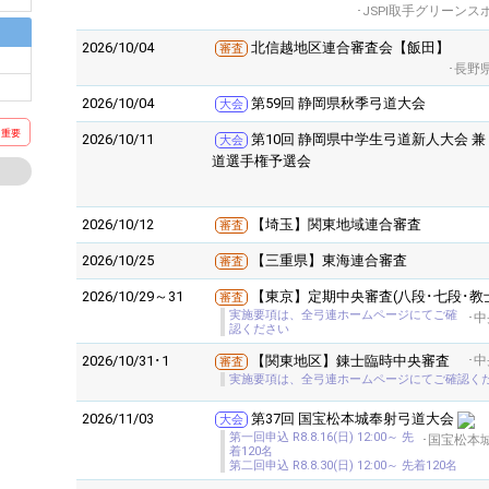
･JSPI取手グリーン
2026/10/04
北信越地区連合審査会【飯田】
審査
･長野
2026/10/04
第59回 静岡県秋季弓道大会
大会
て
重要
2026/10/11
第10回 静岡県中学生弓道新人大会 兼
大会
道選手権予選会
2026/10/12
【埼玉】関東地域連合審査
審査
2026/10/25
【三重県】東海連合審査
審査
2026/10/29～31
【東京】定期中央審査(八段･七段･教
審査
実施要項は、全弓連ホームページにてご確
･
認ください
2026/10/31･1
【関東地区】錬士臨時中央審査
･
審査
実施要項は、全弓連ホームページにてご確認く
2026/11/03
第37回 国宝松本城奉射弓道大会
大会
第一回申込 R8.8.16(日) 12:00～ 先
･国宝松本
着120名
第二回申込 R8.8.30(日) 12:00～ 先着120名