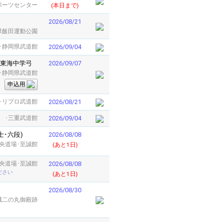
スポーツセンター
(本日まで)
2026/08/21
県飯田運動公園
･静岡県武道館
2026/09/04
 東海中学弓
2026/09/07
･静岡県武道館
申込用
･リプロ武道館
2026/08/21
･三重武道館
2026/09/04
士･六段)
2026/08/08
中央道場･至誠館
(あと1日)
中央道場･至誠館
2026/08/08
ださい
(あと1日)
2026/08/30
城二の丸御殿跡