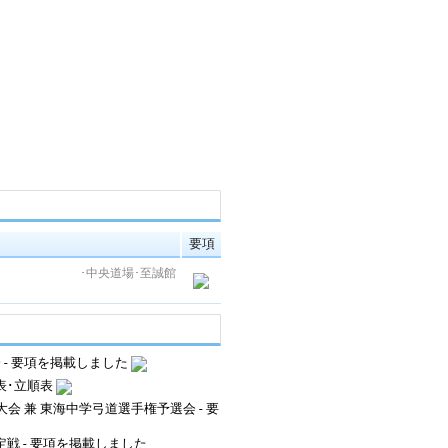
要項
･中央道場･至誠館
大会 - 要項を掲載しました
行表･立順表
新人大会 兼 東海中学弓道選手権予選会 - 要
決定戦 - 要項を掲載しました