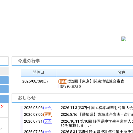
今週の行事
開催日
名称
2026/08/09
第2回【東京】関東地域連合審査
(日)
審査
進行表･立順表
おしらせ
イン
2026.08.06
2026.11.3 第37回 国宝松本城奉射弓道
大会
2026.08.06
2026.8.16 【愛知県】東海連合審査 - 進
審査
2026.07.31
2026.10.11 第10回 静岡県中学生弓道
大会
項を掲載しました
ル
2026.07.28
2026.8.31 第5回 静岡県成壮年弓道王座
大会