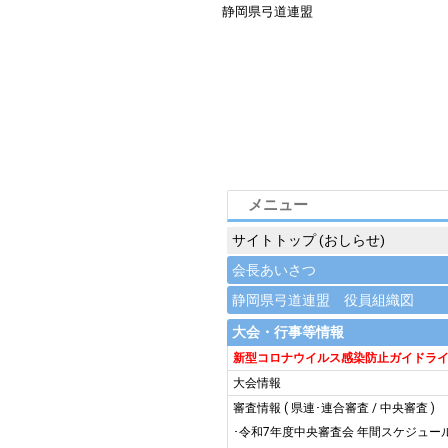
静岡県弓道連盟
メニュー
サイトトップ (おしらせ)
会長あいさつ
静岡県弓道連盟 役員組織図
大会・行事等情報
新型コロナウイルス感染防止ガイドラ
大会情報
審査情報
(
県連･連合審査
/
中央審査
)
･令和7年度中央審査会 年間スケジュー