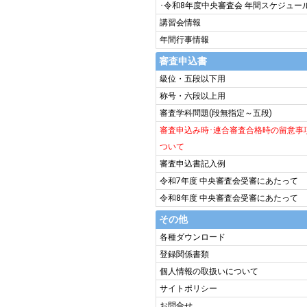
･令和8年度中央審査会 年間スケジュー
講習会情報
年間行事情報
審査申込書
級位・五段以下用
称号・六段以上用
審査学科問題(段無指定～五段)
審査申込み時･連合審査合格時の留意事
ついて
審査申込書記入例
令和7年度 中央審査会受審にあたって
令和8年度 中央審査会受審にあたって
その他
各種ダウンロード
登録関係書類
個人情報の取扱いについて
サイトポリシー
お問合せ