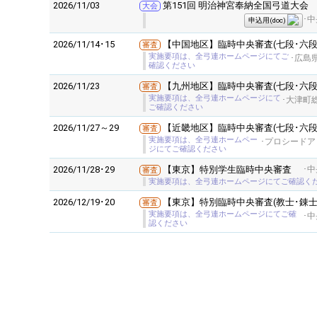
2026/11/03
第151回 明治神宮奉納全国弓道大会
大会
･
申込用(doc)
2026/11/14･15
【中国地区】臨時中央審査(七段･六段
審査
実施要項は、全弓連ホームページにてご
･広島
確認ください
2026/11/23
【九州地区】臨時中央審査(七段･六段
審査
実施要項は、全弓連ホームページにて
･大津町
ご確認ください
2026/11/27～29
【近畿地区】臨時中央審査(七段･六段
審査
実施要項は、全弓連ホームペー
･プロシードアリ
ジにてご確認ください
2026/11/28･29
【東京】特別学生臨時中央審査
･
審査
実施要項は、全弓連ホームページにてご確認く
2026/12/19･20
【東京】特別臨時中央審査(教士･錬士
審査
実施要項は、全弓連ホームページにてご確
･
認ください