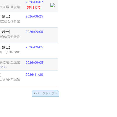
2026/08/07
中央道場･至誠館
(本日まで)
･錬士)
2026/08/25
県立総合体育館
･錬士)
2026/09/05
総合体育館特設
･錬士)
2026/09/05
ーナHIKONE
中央道場･至誠館
2026/09/05
ださい
)
2026/11/20
中央道場･至誠館
▲ページトップへ